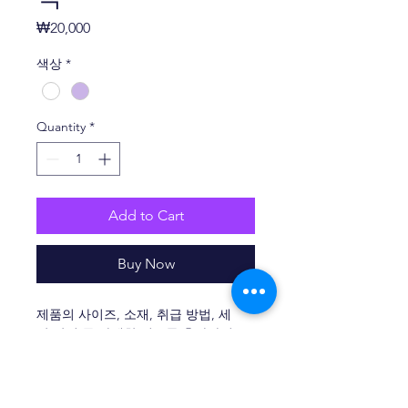
Price
₩20,000
색상
*
Quantity
*
Add to Cart
Buy Now
제품의 사이즈, 소재, 취급 방법, 세
탁 방법 등 자세한 정보를 추가하기
에 좋은 제품 설명란입니다. 내용을 입
력하세요.
제품 정보